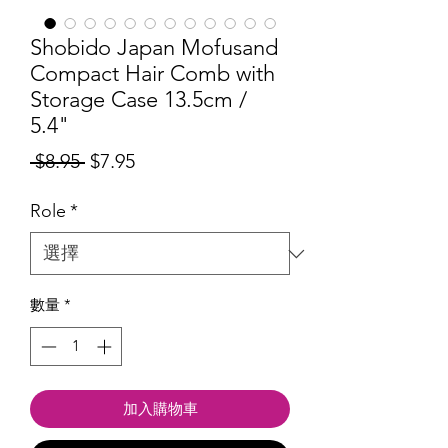
Shobido Japan Mofusand
Compact Hair Comb with
Storage Case 13.5cm /
5.4"
一
促
 $8.95 
$7.95
般
銷
Role
*
價
價
格
格
數量
*
加入購物車