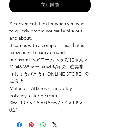
立即購買
A convenient item for when you want
to quickly groom yourself while out
and about.
It comes with a compact case that is
convenient to carry around.
mofusand ヘアコーム ＜えびにゃん＞
MD46768 mofusand ぢゅの | 粧美堂
（しょうびどう）ONLINE STORE | 公
式通販
Materials: ABS resin, zinc alloy,
polyvinyl chloride resin
Size: 13.5 x 4.5 x 0.5cm / 5.4 x 1.8 x
0.2"