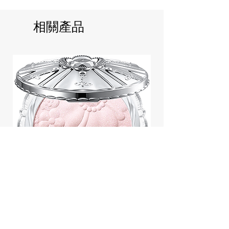
相關產品
Jill Stuart Japan Pastel Petal
Highlighter Chiffon Corsage