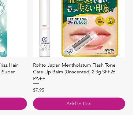
快速瀏覽
izz Hair
Rohto Japan Mentholatum Flash Tone
 [Super
Care Lip Balm (Unscented) 2.3g SPF26
PA++
價格
$7.95
Add to Cart