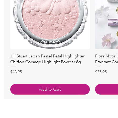
快速瀏覽
Jill Stuart Japan Pastel Petal Highlighter
Flora Notis
Chiffon Corsage Highlight Powder 8g
Fragrant Ch
價格
價格
$43.95
$35.95
Add to Cart