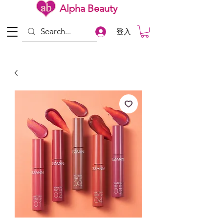
Alpha Beauty
登入